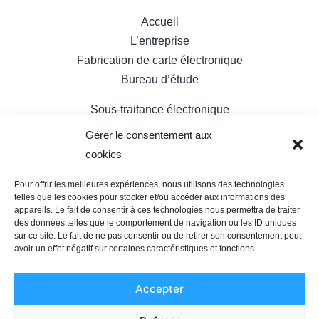
Accueil
L’entreprise
Fabrication de carte électronique
Bureau d’étude
Sous-traitance électronique
Nos réalisations
Gérer le consentement aux
Contact
cookies
Pour offrir les meilleures expériences, nous utilisons des technologies
telles que les cookies pour stocker et/ou accéder aux informations des
appareils. Le fait de consentir à ces technologies nous permettra de traiter
NOUS CONTACTER
des données telles que le comportement de navigation ou les ID uniques
sur ce site. Le fait de ne pas consentir ou de retirer son consentement peut
avoir un effet négatif sur certaines caractéristiques et fonctions.
04 67 59 66 70
SAS ACEI
Accepter
2 Rue des Frères Lumière
ZAC Clément Ader, 34830 JACOU