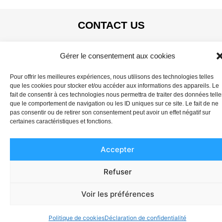
CONTACT US
04 67 59 66 70
Gérer le consentement aux cookies
SAS ACEI
10 Rue des Frères Lumière
Pour offrir les meilleures expériences, nous utilisons des technologies telles
que les cookies pour stocker et/ou accéder aux informations des appareils. Le
ZAC Clément Ader, 34830 JACOU
fait de consentir à ces technologies nous permettra de traiter des données telle
que le comportement de navigation ou les ID uniques sur ce site. Le fait de ne
pas consentir ou de retirer son consentement peut avoir un effet négatif sur
certaines caractéristiques et fonctions.
2022Copyright | ACEI |
Legal Notice
|
Creation of website
,
Keole.net
Accepter
Refuser
Voir les préférences
Politique de cookies
Déclaration de confidentialité